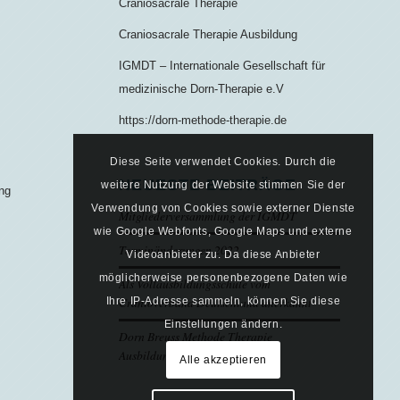
Craniosacrale Therapie
Craniosacrale Therapie Ausbildung
IGMDT – Internationale Gesellschaft für
medizinische Dorn-Therapie e.V
https://dorn-methode-therapie.de
Diese Seite verwendet Cookies. Durch die
NEUESTE BEITRÄGE
weitere Nutzung der Website stimmen Sie der
ung
Verwendung von Cookies sowie externer Dienste
Mitgliederversammlung der IGMDT
wie Google Webfonts, Google Maps und externe
Terminänderungen 2022
Videoanbieter zu. Da diese Anbieter
möglicherweise personenbezogene Daten wie
Als Vollausbildungsschule vom
Cranioverband Deutschland anerkannt
Ihre IP-Adresse sammeln, können Sie diese
Einstellungen ändern.
Dorn Breuss Methode Therapie
Ausbildungstermine 2020/21
Alle akzeptieren