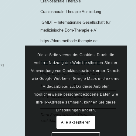
Craniosacrale Therapie
Craniosacrale Therapie Ausbildung
IGMDT – Internationale Gesellschaft für
medizinische Dorn-Therapie e.V
https://dorn-methode-therapie.de
Diese Seite verwendet Cookies. Durch die
NEUESTE BEITRÄGE
weitere Nutzung der Website stimmen Sie der
ung
Verwendung von Cookies sowie externer Dienste
Mitgliederversammlung der IGMDT
wie Google Webfonts, Google Maps und externe
Terminänderungen 2022
Videoanbieter zu. Da diese Anbieter
möglicherweise personenbezogene Daten wie
Als Vollausbildungsschule vom
Cranioverband Deutschland anerkannt
Ihre IP-Adresse sammeln, können Sie diese
Einstellungen ändern.
Dorn Breuss Methode Therapie
Ausbildungstermine 2020/21
Alle akzeptieren