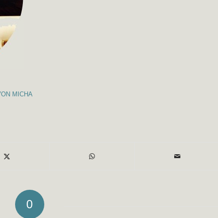
VON
MICHA
0