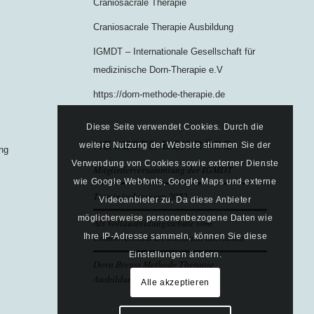
Craniosacrale Therapie
Craniosacrale Therapie Ausbildung
IGMDT – Internationale Gesellschaft für
medizinische Dorn-Therapie e.V
https://dorn-methode-therapie.de
Diese Seite verwendet Cookies. Durch die
NEUESTE BEITRÄGE
weitere Nutzung der Website stimmen Sie der
ung
Verwendung von Cookies sowie externer Dienste
Mitgliederversammlung der IGMDT
wie Google Webfonts, Google Maps und externe
Terminänderungen 2022
Videoanbieter zu. Da diese Anbieter
möglicherweise personenbezogene Daten wie
Als Vollausbildungsschule vom
Cranioverband Deutschland anerkannt
Ihre IP-Adresse sammeln, können Sie diese
Einstellungen ändern.
Dorn Breuss Methode Therapie
Ausbildungstermine 2020/21
Alle akzeptieren