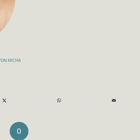
VON
MICHA
0