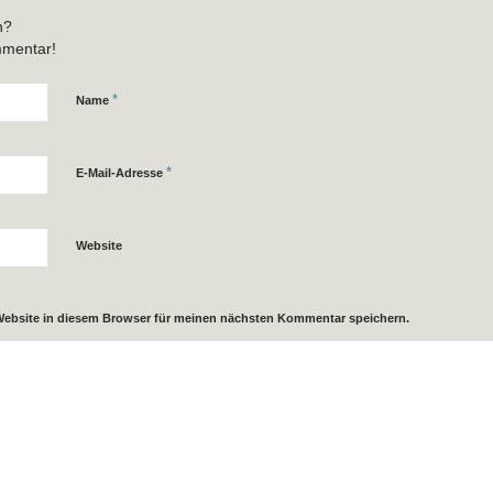
n?
mmentar!
*
Name
*
E-Mail-Adresse
Website
Website in diesem Browser für meinen nächsten Kommentar speichern.