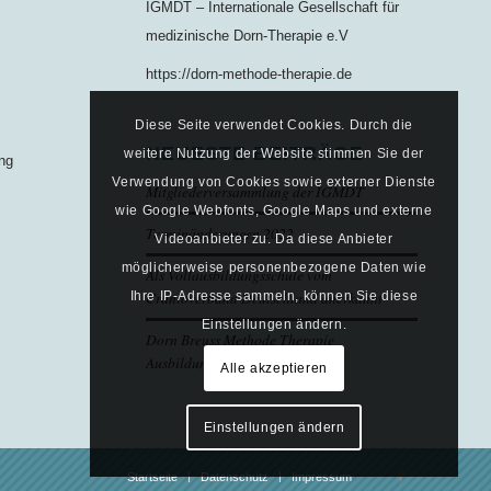
IGMDT – Internationale Gesellschaft für
medizinische Dorn-Therapie e.V
https://dorn-methode-therapie.de
Diese Seite verwendet Cookies. Durch die
NEUESTE BEITRÄGE
weitere Nutzung der Website stimmen Sie der
ung
Verwendung von Cookies sowie externer Dienste
Mitgliederversammlung der IGMDT
wie Google Webfonts, Google Maps und externe
Terminänderungen 2022
Videoanbieter zu. Da diese Anbieter
möglicherweise personenbezogene Daten wie
Als Vollausbildungsschule vom
Cranioverband Deutschland anerkannt
Ihre IP-Adresse sammeln, können Sie diese
Einstellungen ändern.
Dorn Breuss Methode Therapie
Ausbildungstermine 2020/21
Alle akzeptieren
Einstellungen ändern
Startseite
Datenschutz
Impressum